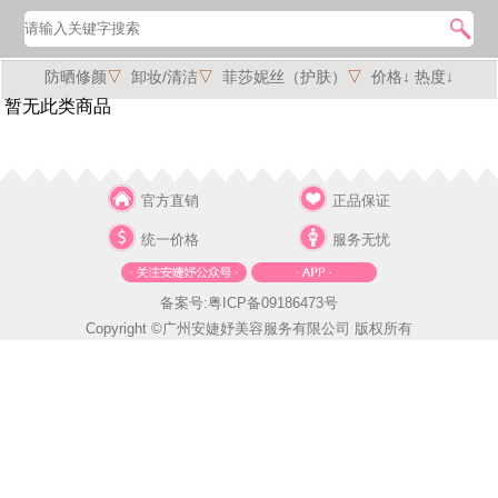
防晒修颜
▽
卸妆/清洁
▽
菲莎妮丝（护肤）
▽
价格↓
热度↓
暂无此类商品
官方直销
正品保证
统一价格
服务无忧
备案号:粤ICP备09186473号
Copyright ©广州安婕妤美容服务有限公司 版权所有