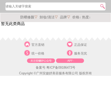
防晒修颜
▽
卸妆/清洁
▽
品牌
▽
价格↓
热度↓
暂无此类商品
官方直销
正品保证
统一价格
服务无忧
备案号:粤ICP备09186473号
Copyright ©广州安婕妤美容服务有限公司 版权所有