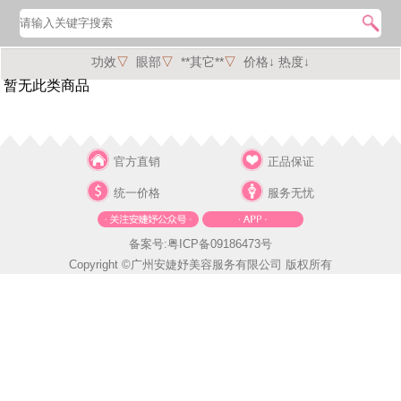
功效
▽
眼部
▽
**其它**
▽
价格↓
热度↓
暂无此类商品
官方直销
正品保证
统一价格
服务无忧
备案号:粤ICP备09186473号
Copyright ©广州安婕妤美容服务有限公司 版权所有