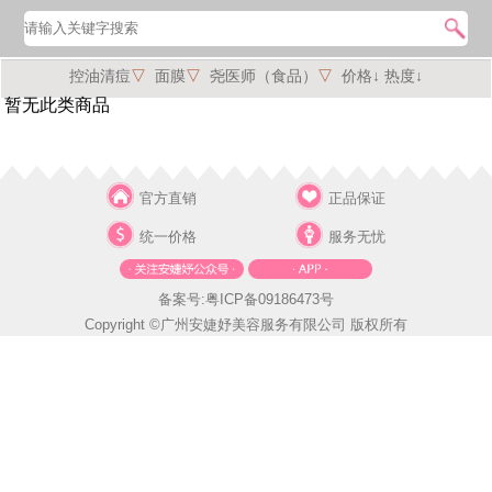
控油清痘
▽
面膜
▽
尧医师（食品）
▽
价格↓
热度↓
暂无此类商品
官方直销
正品保证
统一价格
服务无忧
备案号:粤ICP备09186473号
Copyright ©广州安婕妤美容服务有限公司 版权所有