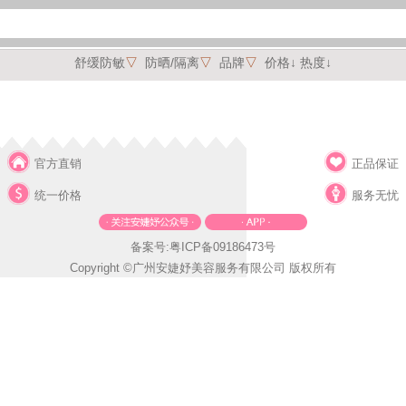
舒缓防敏
▽
防晒/隔离
▽
品牌
▽
价格↓
热度↓
官方直销
正品保证
统一价格
服务无忧
备案号:粤ICP备09186473号
Copyright ©广州安婕妤美容服务有限公司 版权所有