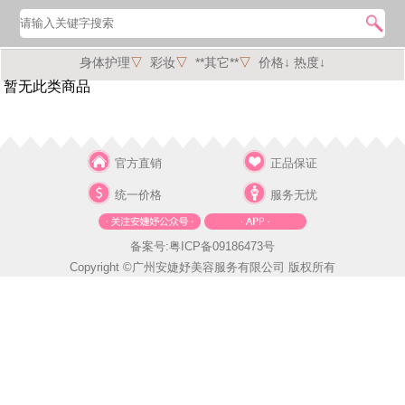
身体护理
▽
彩妆
▽
**其它**
▽
价格↓
热度↓
暂无此类商品
官方直销
正品保证
统一价格
服务无忧
备案号:粤ICP备09186473号
Copyright ©广州安婕妤美容服务有限公司 版权所有