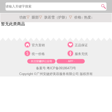
功效
▽
眼部
▽
肤若雪（护肤）
▽
价格↓
热度↓
暂无此类商品
官方直销
正品保证
统一价格
服务无忧
备案号:粤ICP备09186473号
Copyright ©广州安婕妤美容服务有限公司 版权所有