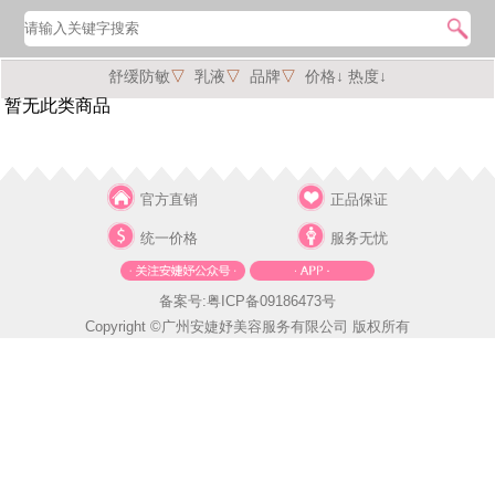
舒缓防敏
▽
乳液
▽
品牌
▽
价格↓
热度↓
暂无此类商品
官方直销
正品保证
统一价格
服务无忧
备案号:粤ICP备09186473号
Copyright ©广州安婕妤美容服务有限公司 版权所有