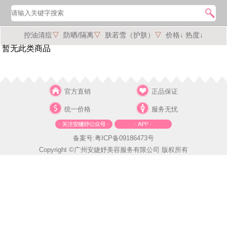
控油清痘
▽
防晒/隔离
▽
肤若雪（护肤）
▽
价格↓
热度↓
暂无此类商品
官方直销
正品保证
统一价格
服务无忧
备案号:粤ICP备09186473号
Copyright ©广州安婕妤美容服务有限公司 版权所有