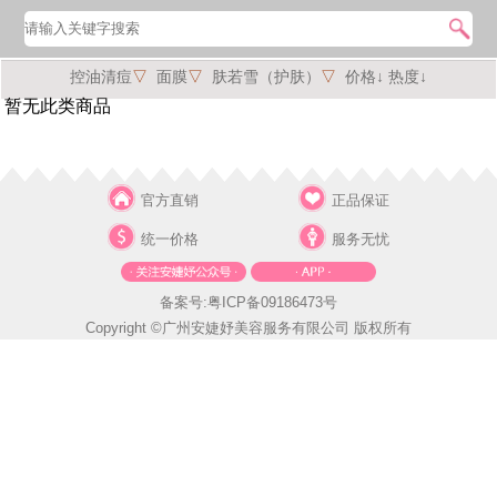
控油清痘
▽
面膜
▽
肤若雪（护肤）
▽
价格↓
热度↓
暂无此类商品
官方直销
正品保证
统一价格
服务无忧
备案号:粤ICP备09186473号
Copyright ©广州安婕妤美容服务有限公司 版权所有