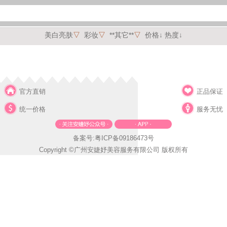
美白亮肤
▽
彩妆
▽
**其它**
▽
价格↓
热度↓
官方直销
正品保证
统一价格
服务无忧
备案号:粤ICP备09186473号
Copyright ©广州安婕妤美容服务有限公司 版权所有